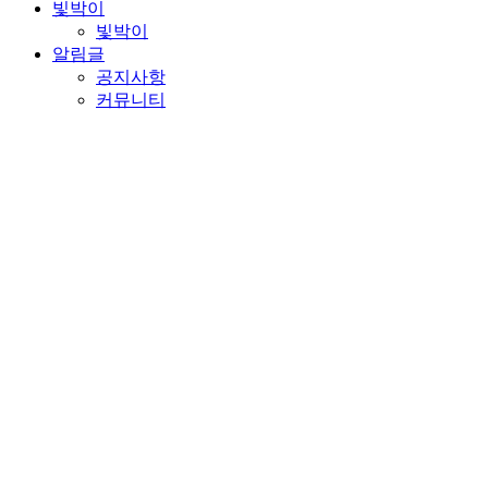
빛박이
빛박이
알림글
공지사항
커뮤니티