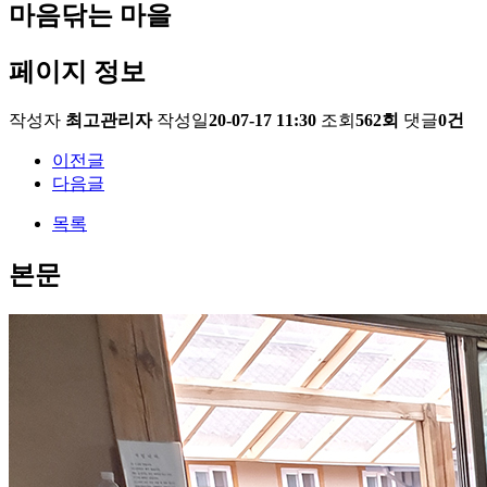
마음닦는 마을
페이지 정보
작성자
최고관리자
작성일
20-07-17 11:30
조회
562회
댓글
0건
이전글
다음글
목록
본문