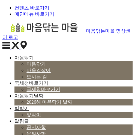
컨텐츠 바로가기
메인메뉴 바로가기
마음닦는마을 명상센
터 로고
마음닦기
마음닦기
마을길잡이
오시는 길
국세청바로가기
국세청바로가기
마음닦기날짜
2026해 마음닦기 날짜
빛박이
빛박이
알림글
공지사항
문의사항