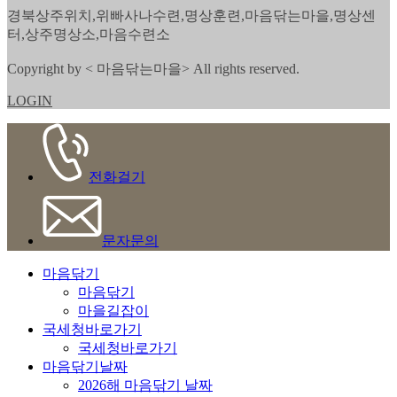
경북상주위치,위빠사나수련,명상훈련,마음닦는마을,명상센
터,상주명상소,마음수련소
Copyright by < 마음닦는마을> All rights reserved.
LOGIN
전화걸기
문자문의
마음닦기
마음닦기
마을길잡이
국세청바로가기
국세청바로가기
마음닦기날짜
2026해 마음닦기 날짜